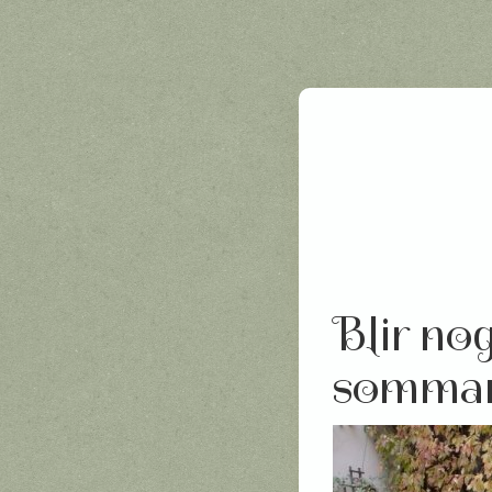
Blir no
somma