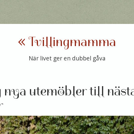
« Tvillingmamma
När livet ger en dubbel gåva
g nya utemöbler till näst
r