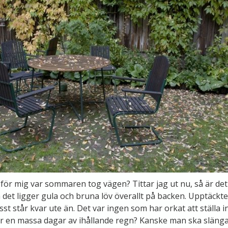
ör mig var sommaren tog vägen? Tittar jag ut nu, så är det h
h det ligger gula och bruna löv överallt på backen. Upptäckte
st står kvar ute än. Det var ingen som har orkat att ställa 
er en massa dagar av ihållande regn? Kanske man ska släng