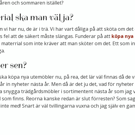
våren och sommaren istället?
rial ska man välja?
vi har nu, de är i trä. Vi har vart dåliga på att sköta om de
s fel att de säkert måste slängas. Funderar på att
köpa nya
 materrial som inte kräver att man sköter om det. Ett som i
ga.
er sen?
a köpa nya utemöbler nu, på rea, det lär väl finnas då de vil
år in nyheter nästa år. Men då är det ju det, vad för nyheter 
snygga trädgårdsmöbler i sortimentent nästa år som jag vill
ad som finns. Reorna kanske redan är slut förresten? Som sagt
 inte med! Snart är väl tvillingarna vuxna och jag själv en ga