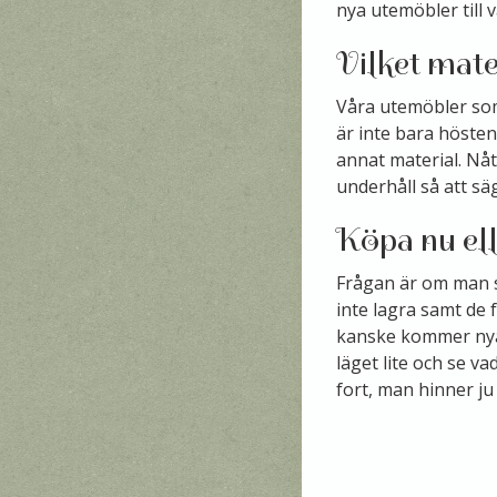
nya utemöbler till 
Vilket mate
Våra utemöbler som 
är inte bara hösten
annat material. Nåt
underhåll så att sä
Köpa nu ell
Frågan är om man sk
inte lagra samt de f
kanske kommer nya 
läget lite och se v
fort, man hinner ju