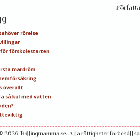
gg
behöver rörelse
illingar
nför förskolestarten
rsta mardröm
 hemförsäkring
s överallt
ra så kul med vatten
aden?
tteviktig
© 2026 Tvillingmamma.se. Alla rättigheter förbehållna