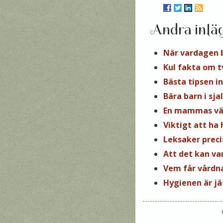
Andra inlä
När vardagen 
Kul fakta om tv
Bästa tipsen i
Bära barn i sjal
En mammas vä
Viktigt att ha
Leksaker preci
Att det kan va
Vem får vårdn
Hygienen är jä