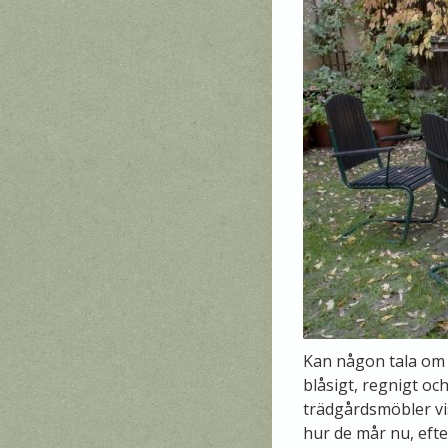
Kan någon tala om f
blåsigt, regnigt oc
trädgårdsmöbler vis
hur de mår nu, eft