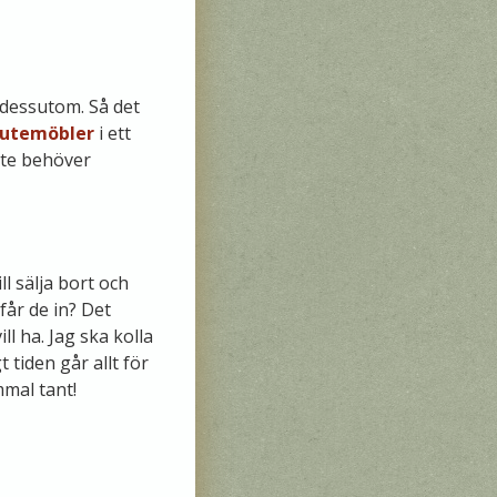
t dessutom. Så det
 utemöbler
i ett
nte behöver
l sälja bort och
får de in? Det
 ha. Jag ska kolla
 tiden går allt för
mmal tant!