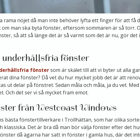
 rama nöjet då man inte behöver lyfta ett finger för att få d
t om man ska byta fönster, eftersom sommaren är så torr. O
ter, så att så länge det är så varmt som det är nu, gör det i
l underhållsfria fönster
derhållsfria fönster
som är skälet till att vi byter ut alla g
at dina fönster? Då vet du hur mycket jobb det är att reno
as ut delar på fönstret. Sedan måla och måla, ja du vet. Med
det. Och det ser vi så mycket fram emot.
ster från Westcoast Windows
ns bästa fönstertillverkare i Trollhättan, som har olika sorte
 klassiska. Det är bra då man bör välja fönster efter det hu
önster då ägarna har satt in fönster i gamla hus, där det inte