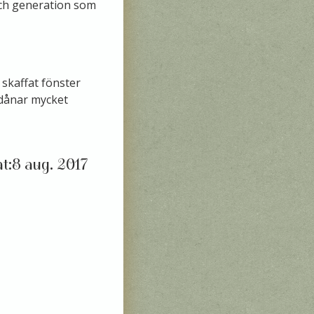
 och generation som
skaffat fönster
 dånar mycket
8 aug. 2017