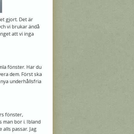
et gjort. Det är
ch vi brukar ändå
nget att vi inga
amla fönster. Har du
vera dem. Först ska
 nya underhållsfria
rs fönster,
s man bor i. Ibland
 alls passar. Jag