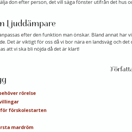
lja don efter person, det vill säga fönster utifrån det hus
om ljuddämpare
anpassas efter den funktion man önskar. Bland annat har vi 
. Det är viktigt för oss då vi bor nära en landsväg och det
s att vi ska bli nöjda då det är klart!
gg
behöver rörelse
illingar
nför förskolestarten
rsta mardröm