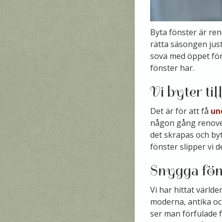
Byta fönster är rena
rätta säsongen jus
sova med öppet föns
fönster har.
Vi byter til
Det är för att få
un
någon gång renover
det skrapas och byt
fönster slipper vi 
Snygga fön
Vi har hittat världe
moderna, antika och
ser man förfulade f