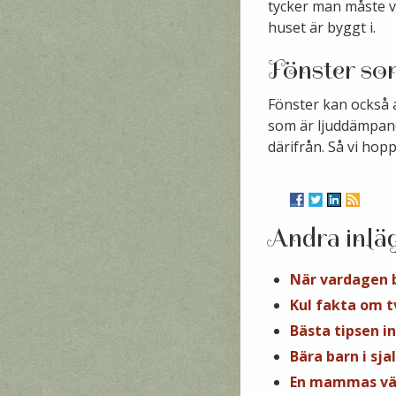
tycker man måste vä
huset är byggt i.
Fönster s
Fönster kan också 
som är ljuddämpande
därifrån. Så vi hoppa
Andra inlä
När vardagen 
Kul fakta om tv
Bästa tipsen i
Bära barn i sjal
En mammas vä