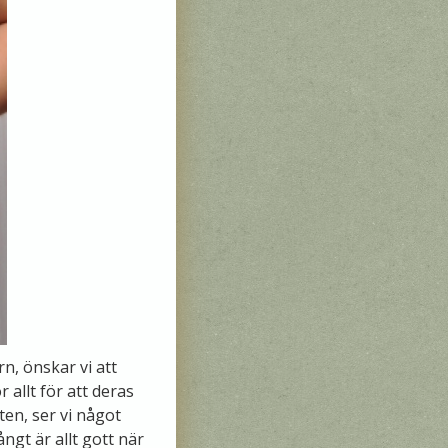
n, önskar vi att
 allt för att deras
ten, ser vi något
ångt är allt gott när