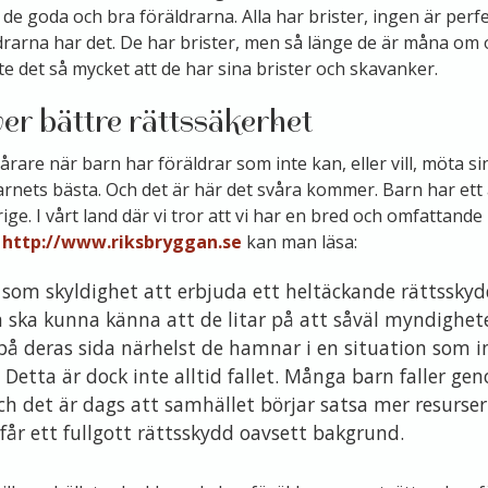
l de goda och bra föräldrarna. Alla har brister, ingen är perf
rarna har det. De har brister, men så länge de är måna om oc
te det så mycket att de har sina brister och skavanker.
r bättre rättssäkerhet
årare när barn har föräldrar som inte kan, eller vill, möta 
 barnets bästa. Och det är här det svåra kommer. Barn har ett 
ige. I vårt land där vi tror att vi har en bred och omfattande
n
http://www.riksbryggan.se
kan man läsa:
som skyldighet att erbjuda ett heltäckande rättsskyd
n ska kunna känna att de litar på att såväl myndighe
 på deras sida närhelst de hamnar i en situation som i
 Detta är dock inte alltid fallet. Många barn faller ge
h det är dags att samhället börjar satsa mer resurser p
 får ett fullgott rättsskydd oavsett bakgrund.