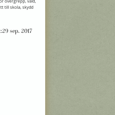
ör övergrepp, våld,
t till skola, skydd
29 sep. 2017