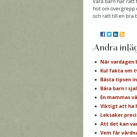
Våra barn har rätt 
hot om övergrepp och
och rätt till en bra
Andra inlä
När vardagen 
Kul fakta om tv
Bästa tipsen i
Bära barn i sjal
En mammas vä
Viktigt att ha
Leksaker preci
Att det kan va
Vem får vårdn