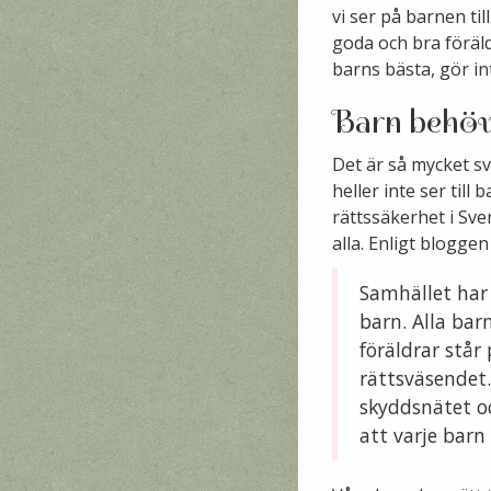
vi ser på barnen til
goda och bra föräld
barns bästa, gör in
Barn behöve
Det är så mycket sv
heller inte ser till
rättssäkerhet i Sver
alla. Enligt blogge
Samhället har 
barn. Alla bar
föräldrar står
rättsväsendet.
skyddsnätet oc
att varje barn