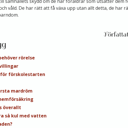
till samhällets skydd om de har föräldrar som utsätter dem f
 våld. De har rätt att få växa upp utan allt detta, de har rät
 barndom.
gg
behöver rörelse
illingar
nför förskolestarten
rsta mardröm
 hemförsäkring
s överallt
ra så kul med vatten
aden?