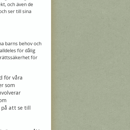
ekt, och även de
h ser till sina
sina barns behov och
alldeles för dålig
 rättssäkerhet för
d för våra
ter som
nvolverar
nom
å att se till